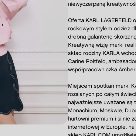
niewyczerpaną kreatywnoś
Oferta KARL LAGERFELD ob
rockowym stylem odzież dla 
drobną galanterię skórzaną,
Kreatywną wizję marki real
skład rodziny KARLA wchod
Carine Roitfeld, ambasado
współpracowniczka Amber V
Miejscem spotkań marki KA
rozsianych po całym świec
najważniejsze uważane są t
Monachium, Moskwie, Dubaj
hurtowni premium i silnie
internetowej w Europie, na 
sklep KARL.COM umożliwia 