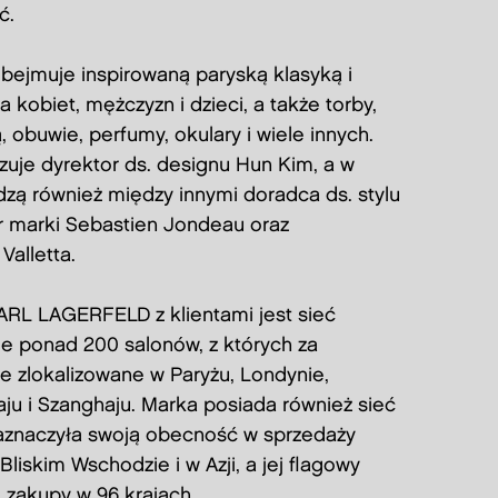
ć.
ejmuje inspirowaną paryską klasyką i
kobiet, mężczyzn i dzieci, a także torby,
 obuwie, perfumy, okulary i wiele innych.
izuje dyrektor ds. designu Hun Kim, a w
zą również między innymi doradca ds. stylu
r marki Sebastien Jondeau oraz
alletta.
RL LAGERFELD z klientami jest sieć
ie ponad 200 salonów, z których za
e zlokalizowane w Paryżu, Londynie,
u i Szanghaju. Marka posiada również sieć
 zaznaczyła swoją obecność w sprzedaży
Bliskim Wschodzie i w Azji, a jej flagowy
zakupy w 96 krajach.