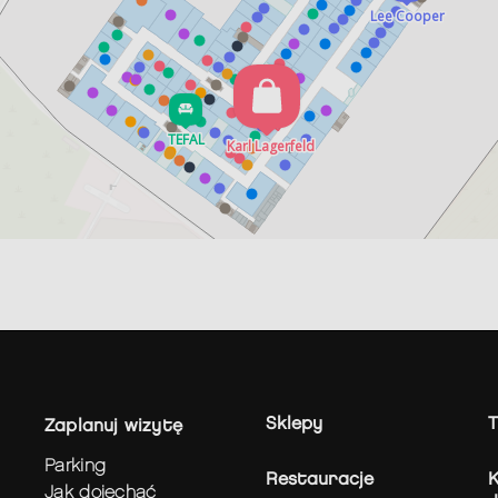
Sklepy
T
zaplanuj wizytę
parking
Restauracje
K
jak dojechać