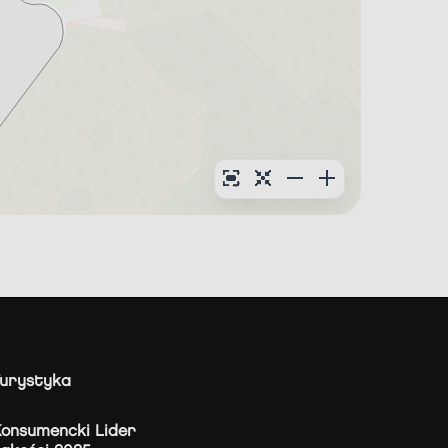
urystyka
onsumencki Lider