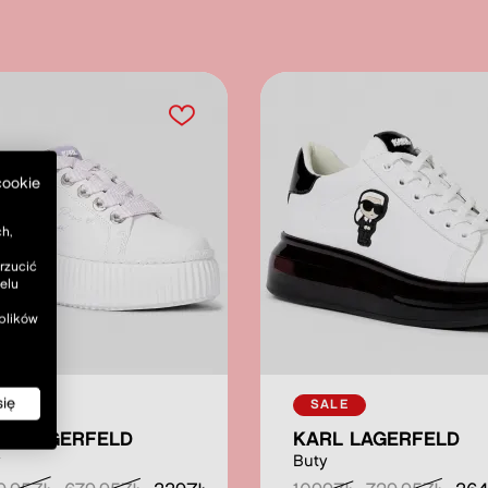
cookie
h,
rzucić
elu
 plików
się
ALE
SALE
RL LAGERFELD
KARL LAGERFELD
y
Buty