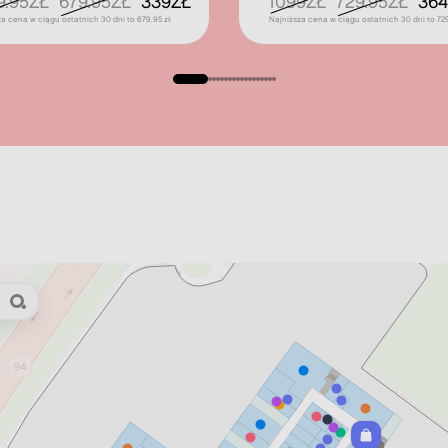
9.95ZŁ
679.95ZŁ
339ZŁ
1099ZŁ
729.95ZŁ
364
za cena w ciągu ostatnich 30 dni to 679.95 zł.
Najniższa cena w ciągu ostatnich 30 dni to 729