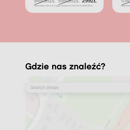
949.95ZŁ
599.95ZŁ
299ZŁ
104
Najniższa cena w ciągu ostatnich 30 dni to 599.95 zł.
Najniżs
gdzie nas znaleźć?