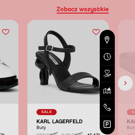
Zobacz wszystkie
SALE
S
KARL LAGERFELD
KA
Buty
But