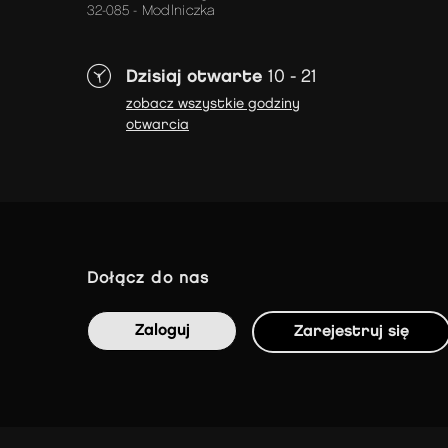
32-085 - Modlniczka
Dzisiaj otwarte
10 - 21
zobacz wszystkie godziny
otwarcia
dołącz do nas
Zaloguj
Zarejestruj się