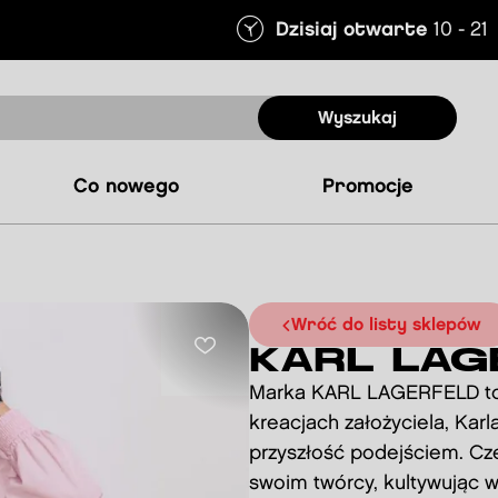
Dzisiaj otwarte
10 - 21
Wyszukaj
co nowego
promocje
Wróć do listy sklepów
KARL LAG
Marka KARL LAGERFELD to po
kreacjach założyciela, Kar
przyszłość podejściem. Cz
swoim twórcy, kultywując w