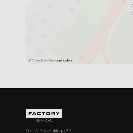
©
OpenStreetMap
contributors.
Prof. A. Rożańskiego 32