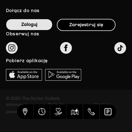
dołącz do nas
Zaloguj
Zarejestruj się
obserwuj nas
pobierz aplikację
© 2023 The Styles Outlets
Informacja
Polityka
Cookies
prawna
prywatności
settings