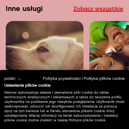
Inne usługi
Zobacz wszystkie
polski
Polityka prywatności
|
Polityka plików cookie
Ustawienia plików cookie
Neinver wykorzystuje własne i zewnętrzne pliki cookie do celów
technicznych, analitycznych i reklamowych, a także do tworzenia profilu
Zwierzęta mile
użytkownika na podstawie jego nawyków przeglądania. Użytkownik może
widziane
Plac zabaw
zaakceptować, odrzucić lub skonfigurować ich instalację za pomocą
opcji na tym banerze lub w Panelu sterowania plikami cookie, który
dowiedz się więcej
dowiedz s
udostępniamy. Więcej informacji na temat wykorzystywania i instalacji
plików cookie można znaleźć w naszej Polityce plików cookie.