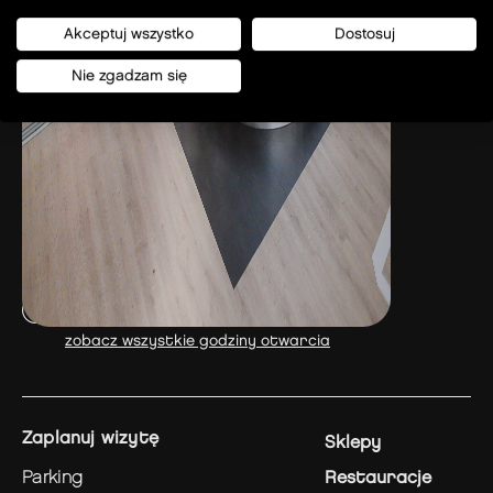
Akceptuj wszystko
Dostosuj
Nie zgadzam się
Prof. A. Rożańskiego 32
32-085 - Modlniczka
Dzisiaj otwarte
9 - 21
zobacz wszystkie godziny otwarcia
zaplanuj wizytę
Sklepy
parking
Restauracje