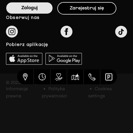
Zaloguj
Zarejestruj się
obserwuj nas
pobierz aplikację
© 2023 The Styles Outlets
Informacja
Polityka
Cookies
prawna
prywatności
settings