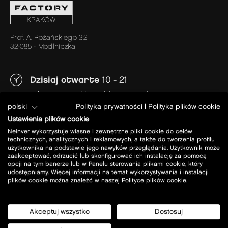
Prof. A. Rożańskiego 32
32-085 - Modlniczka
Dzisiaj otwarte
10 - 21
zobacz wszystkie godziny otwarcia
polski
Polityka prywatności
|
Polityka plików cookie
Ustawienia plików cookie
Neinver wykorzystuje własne i zewnętrzne pliki cookie do celów
zaplanuj wizytę
technicznych, analitycznych i reklamowych, a także do tworzenia profilu
Sklepy
użytkownika na podstawie jego nawyków przeglądania. Użytkownik może
zaakceptować, odrzucić lub skonfigurować ich instalację za pomocą
parking
Restauracje
opcji na tym banerze lub w Panelu sterowania plikami cookie, który
jak dojechać
udostępniamy. Więcej informacji na temat wykorzystywania i instalacji
Promocje
plików cookie można znaleźć w naszej Polityce plików cookie.
godziny otwarcia
Co nowego
plan centrum
kontakt
Oferty pracy
Akceptuj wszystko
Dostosuj
usługi