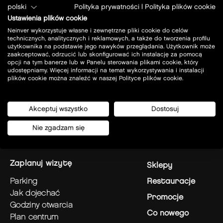
polski
Polityka prywatności
|
Polityka plików cookie
Ustawienia plików cookie
Neinver wykorzystuje własne i zewnętrzne pliki cookie do celów
technicznych, analitycznych i reklamowych, a także do tworzenia profilu
użytkownika na podstawie jego nawyków przeglądania. Użytkownik może
zaakceptować, odrzucić lub skonfigurować ich instalację za pomocą
opcji na tym banerze lub w Panelu sterowania plikami cookie, który
Prof. A. Rożańskiego 32
udostępniamy. Więcej informacji na temat wykorzystywania i instalacji
32-085 - Modlniczka
plików cookie można znaleźć w naszej Polityce plików cookie.
Dziś zamknięte
Akceptuj wszystko
Dostosuj
zobacz wszystkie godziny otwarcia
Nie zgadzam się
zaplanuj wizytę
Sklepy
parking
Restauracje
jak dojechać
Promocje
godziny otwarcia
Co nowego
plan centrum