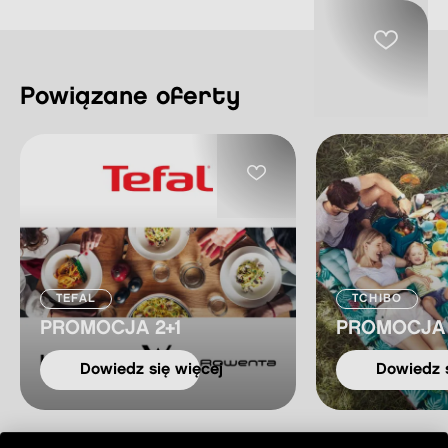
Powiązane oferty
TEFAL
TCHIBO
PROMOCJA 2+1
PROMOCJA
dowiedz się więcej
dowiedz 